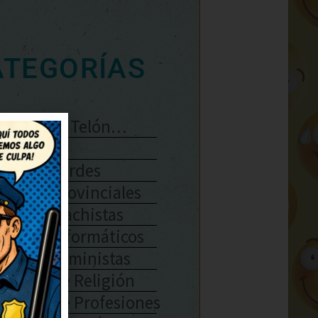
ATEGORÍAS
Se Abre El Telón…
Enlaces
Chistes Verdes
Chistes Provinciales
Chistes Machistas
Chistes Informáticos
Chistes Feministas
Chistes De Religión
Chistes De Profesiones