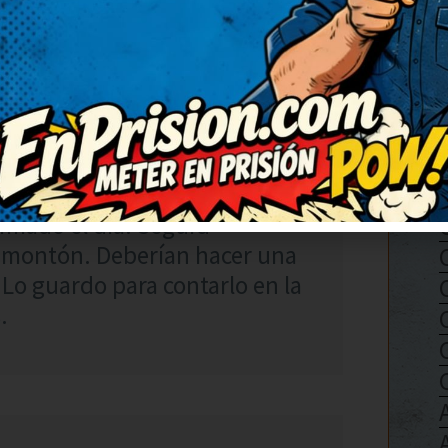
(3)
RESPONDER
imado el día. Seguid
 montón. Deberían hacer una
 Lo guardo para contarlo en la
.