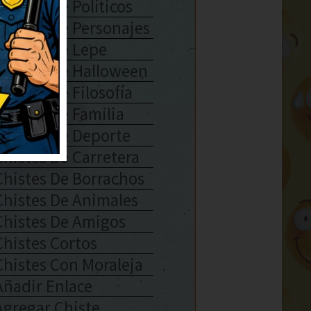
Chistes De Políticos
Chistes De Personajes
Chistes De Lepe
Chistes De Halloween
Chistes De Filosofía
Chistes De Familia
Chistes De Deporte
Chistes De Carretera
Chistes De Borrachos
Chistes De Animales
Chistes De Amigos
Chistes Cortos
Chistes Con Moraleja
Añadir Enlace
Agregar Chiste