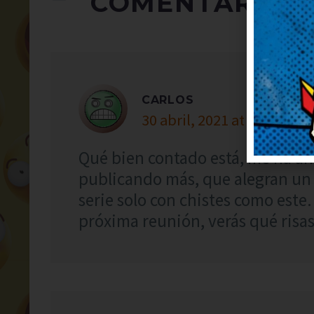
COMENTARIOS
CARLOS
30 abril, 2021 at 10:27
Qué bien contado está, me ha an
publicando más, que alegran un
serie solo con chistes como este.
próxima reunión, verás qué risas