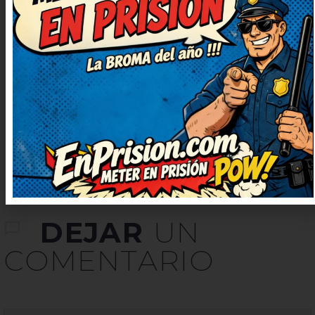
ingenioso y bien escrito,
¡enhorabuena! Deberían hacer
una serie solo con chistes como
este. Lo guardo para contarlo en la
próxima reunión, verás qué risas.
DEJAR
UN
COMENTARIO