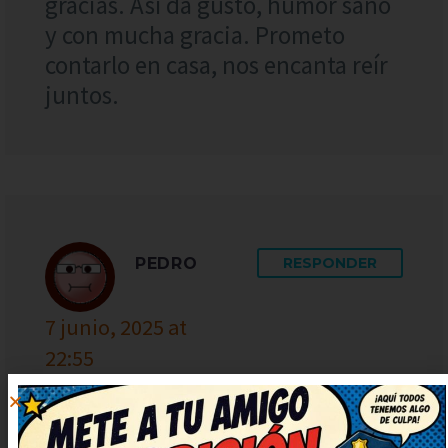
gracias. Así da gusto, humor sano
y con mucha gracia. Prometo
contarlo en casa, nos encanta reír
juntos.
PEDRO
RESPONDER
7 junio, 2025 at
22:55
Vaya ocurrencia más buena, me ha
sacado una sonrisa enorme. Muy