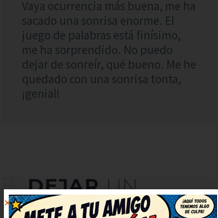
Vaya ocurrencia más buena, me ha
sacado una sonrisa enorme. El
juego de palabras está finísimo,
me ha sorprendido. No puedo
dejar de sonreír, qué bueno. Me he
quedado con una sonrisa tonta,
¡genial!
DEJAR
UN
COMENTARIO